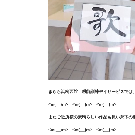
きらら浜松西館 機能訓練デイサービスでは
<m(__)m> <m(__)m> <m(__)m>
またご近所様の素晴らしい作品も長い廊下の
<m(__)m> <m(__)m> <m(__)m>