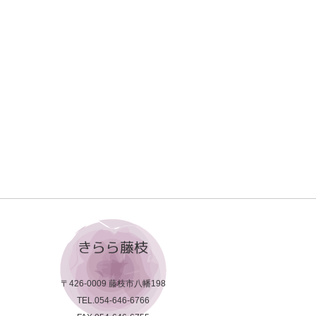
。
きらら藤枝
〒426-0009 藤枝市八幡198
TEL.054-646-6766