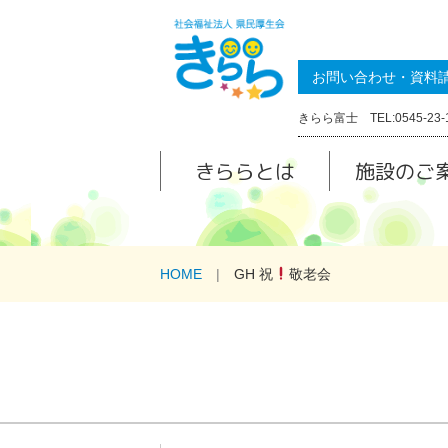
お問い合わせ・資料
きらら富士 TEL:0545-23-
きららとは
施設のご
HOME
GH 祝
敬老会