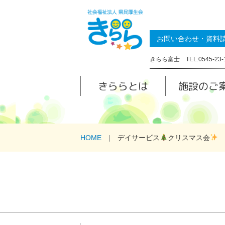
お問い合わせ・資料
きらら富士 TEL:0545-23-
きららとは
施設のご
HOME
デイサービス
クリスマス会