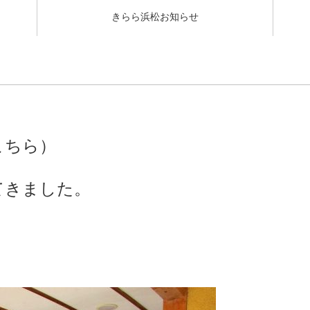
きらら浜松お知らせ
こちら
）
てきました。
！