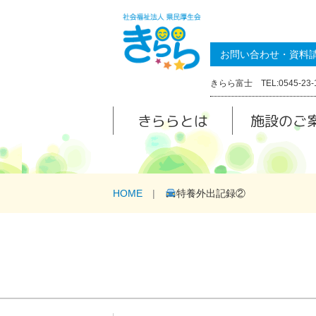
お問い合わせ・資料
きらら富士 TEL:0545-23-
きららとは
施設のご
HOME
特養外出記録②