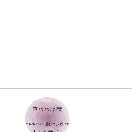
きらら藤枝
〒426-0009 藤枝市八幡198
TEL.054-646-6766