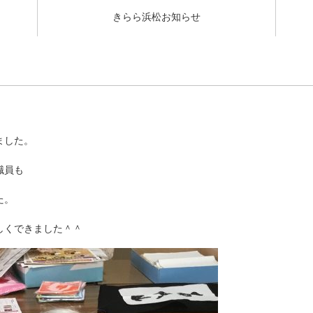
きらら浜松お知らせ
ました。
職員も
た。
しくできました＾＾