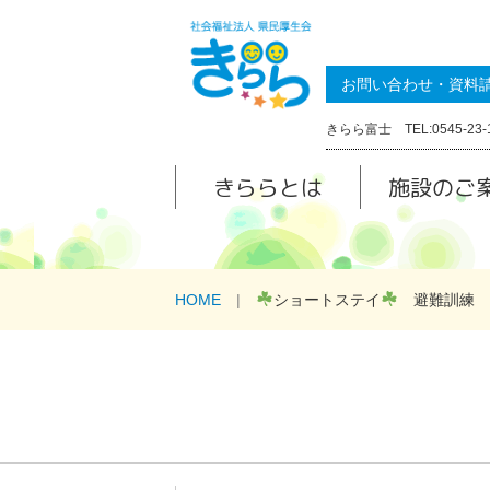
お問い合わせ・資料
きらら富士 TEL:0545-23-
きららとは
施設のご
HOME
ショートステイ
避難訓練