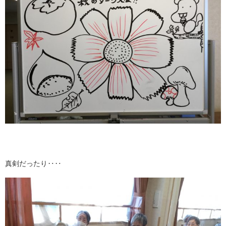
真剣だったり‥‥