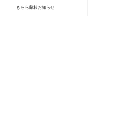
きらら藤枝お知らせ
！
^o)