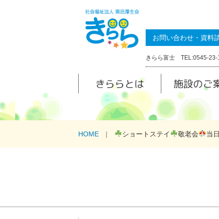
お問い合わせ・資料
きらら富士 TEL:0545-23-
きららとは
施設のご
HOME
ショートステイ
敬老会
当