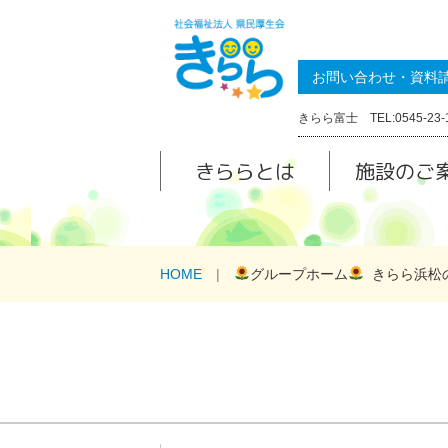
お問い合わせ・資料
きらら富士 TEL:0545-23-
きららとは
施設のご
HOME
グループホーム
きらら浜松