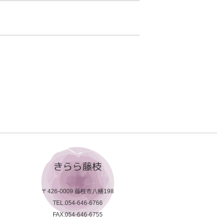
きらら藤枝
〒426-0009 藤枝市八幡198
TEL.054-646-6766
FAX.054-646-6755