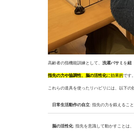
高齢者の指機能訓練として、
洗濯バサミ
を
紐
指先の力や協調性、脳の活性化
に効果的
です
これらの道具を使ったリハビリには、以下の
日常生活動作の自立
: 指先の力を鍛える
脳の活性化
: 指先を意識して動かすことは