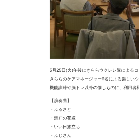
5月25日(火)午後にきららウクレレ隊による
きららのケアマネージャー6名による楽しい
機能訓練や脳トレ以外の催しものに、利用者
【演奏曲】
・ふるさと
・瀬戸の花嫁
・いい日旅立ち
・ふじさん