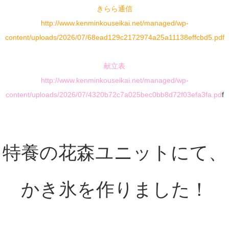
きらら通信
http://www.kenminkouseikai.net/managed/wp-
content/uploads/2026/07/68ead129c2172974a25a11138effcbd5.pdf
献立表
http://www.kenminkouseikai.net/managed/wp-
content/uploads/2026/07/4320b72c7a025bec0bb8d72f03efa3fa.pd
f
特養の花森ユニットにて、
かき氷を作りました！